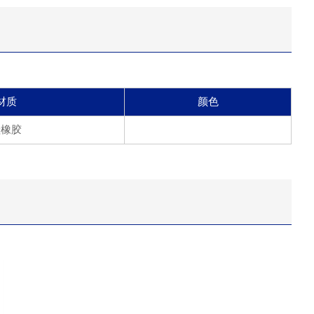
材质
颜色
硅橡胶